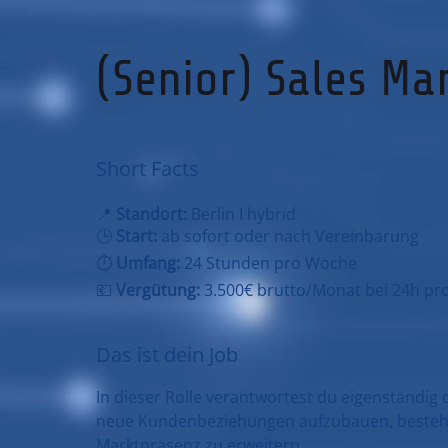
(Senior) Sales Ma
Short Facts
📍
Standort:
Berlin I hybrid
🕒
Start:
ab sofort oder nach Vereinbarung
⏱️
Umfang:
24 Stunden pro Woche
💶
Vergütung:
3.500€ brutto/Monat bei 24h p
Das ist dein Job
In dieser Rolle verantwortest du eigenständi
neue Kundenbeziehungen aufzubauen, bestehe
Marktpräsenz zu erweitern.