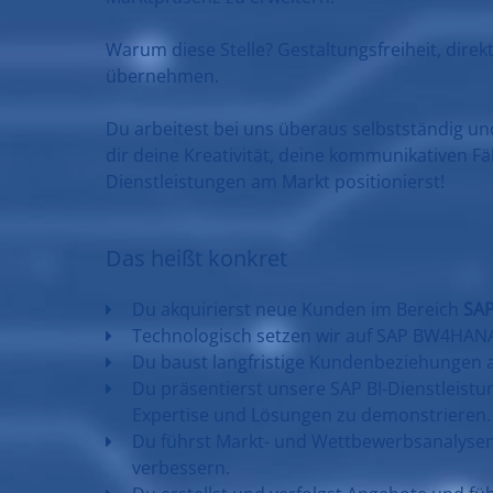
Warum diese Stelle? Gestaltungsfreiheit, direk
übernehmen.
Du arbeitest bei uns überaus selbstständig 
dir deine Kreativität, deine kommunikativen F
Dienstleistungen am Markt positionierst!
Das heißt konkret
Du akquirierst neue Kunden im Bereich
SAP
Technologisch setzen wir auf SAP BW4HANA,
Du baust langfristige Kundenbeziehungen a
Du präsentierst unsere SAP BI-Dienstleis
Expertise und Lösungen zu demonstrieren.
Du führst Markt- und Wettbewerbsanalysen 
verbessern.