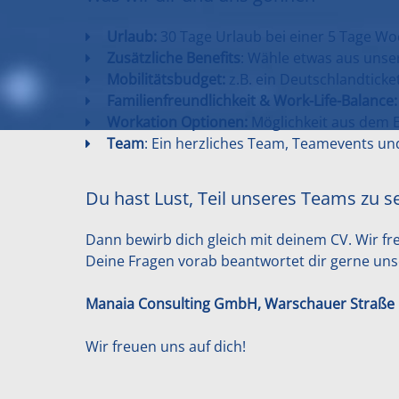
Urlaub:
30 Tage Urlaub bei einer 5 Tage Woc
Zusätzliche Benefits
: Wähle etwas aus unser
Mobilitätsbudget:
z.B. ein Deutschlandticket
Familienfreundlichkeit & Work-Life-Balance:
Workation Optionen:
Möglichkeit aus dem E
Team
: Ein herzliches Team, Teamevents u
Du hast Lust, Teil unseres Teams zu s
Dann bewirb dich gleich mit deinem CV. Wir fr
Deine Fragen vorab beantwortet dir gerne unser
Manaia Consulting GmbH, Warschauer Straße 5
Wir freuen uns auf dich!