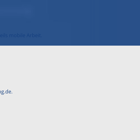
eils mobile Arbeit.
ng.
de
.