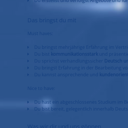
Du erstellst und verfolgst Angebote und fü
Das bringst du mit
Must haves:
Du bringst mehrjährige Erfahrung im Vertri
Du bist
kommunikationsstark
und präsenti
Du sprichst verhandlungssicher
Deutsch un
Du bringst Erfahrung in der Bearbeitung v
Du kannst ansprechende und
kundenorient
Nice to have:
Du hast ein abgeschlossenes Studium im B
Du bist bereit, gelegentlich innerhalb Deut
Was wir dir und uns gönnen