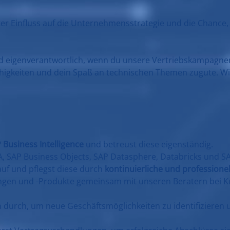
ter Einfluss auf die Unternehmensstrategie und die Chance, m
und eigenverantwortlich, wenn du unsere Vertriebskampagn
ähigkeiten und dein Spaß an technischen Themen zugute. Wi
 Business Intelligence
und betreust diese eigenständig.
 SAP Business Objects, SAP Datasphere, Databricks und SA
uf und pflegst diese durch
kontinuierliche und profession
tungen und -Produkte gemeinsam mit unseren Beratern bei
durch, um neue Geschäftsmöglichkeiten zu identifizieren u