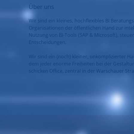
Über uns
Wir sind ein kleines, hochflexibles BI Berat
Organisationen der öffentlichen Hand zur intel
Nutzung von BI-Tools (SAP & Microsoft), steue
Entscheidungen.
Wir sind ein (noch) kleiner, unkomplizierter H
dem jeder enorme Freiheiten bei der Gestaltun
schicken Office, zentral in der Warschauer S