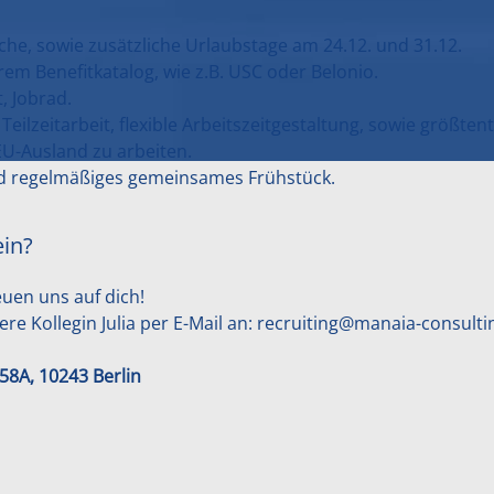
he, sowie zusätzliche Urlaubstage am 24.12. und 31.12.
em Benefitkatalog, wie z.B. USC oder Belonio.
, Jobrad.
Teilzeitarbeit, flexible Arbeitszeitgestaltung, sowie größtent
U-Ausland zu arbeiten.
nd regelmäßiges gemeinsames Frühstück.
ein?
euen uns auf dich!
e Kollegin Julia per E-Mail an:
recruiting@manaia-consulti
8A, 10243 Berlin