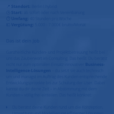
📍
Standort:
Berlin I hybrid
🕒
Start:
ab sofort oder nach Vereinbarung
⏱️
Umfang:
40 Stunden pro Woche
💶
Vergütung:
5.000 - 7.000€ brutto/Monat
Das ist dein Job
Ganzheitliche Kunden- und Projektbetreuung heißt bei
uns das Zauberwort im Consulting. Das heißt: Du berätst
nicht nur zum optimalen Einsatz innovativer
Business-
Intelligence-Lösungen
– du setzt sie auch technisch
um und managst im Auftrag des Kunden entsprechende
Entwicklungsprojekte bis zur Schulung der User. Dabei
kannst du dir deine Zeit – in Abstimmung mit dem
Kunden – völlig frei einteilen. Das heißt konkret:
Du berätst deine Kunden rund um die Konzeption,
Umsetzung und Modellierung effizienter Lösungen