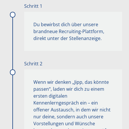
Schritt 1
Du bewirbst dich über unsere
brandneue Recruiting-Plattform,
direkt unter der Stellenanzeige.
Schritt 2
Wenn wir denken „Jipp, das könnte
C
passen“, laden wir dich zu einem
h
ersten digitalen
a
Kennenlerngespräch ein – ein
t
offener Austausch, in dem wir nicht
G
nur deine, sondern auch unsere
P
Vorstellungen und Wünsche
T