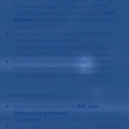
im Business Intelligence auf Basis von SAP BW.
Eigenständig betreust und optimierst du die
SAP-
Systeme
der Kunden und passt das Datenmodell
bei Bedarf an.
Wenn du als erfahrener Senior Consultant zu uns
kommst, übernimmst du schnell
Projektverantwortung, unterstützt im Presales und
überzeugst im Kundenbeziehungsmanagement.
Dass deine Kolleginnen und Kollegen von deinem
Know-how profitieren und du dein Wissen gerne
teilst, ist für dich wie für uns selbstverständlich.
Das bringst du mit
Abgeschlossenes Studium der
BWL oder
(Wirtschafts-)Informatik
bzw. eine vergleichbare
Qualifikation.
(Erste) Projekterfahrung in einem oder mehreren der