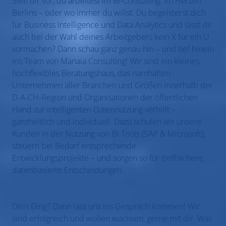
Stell dir vor, du arbeitest im BI-Consulting. Im Herzen
Berlins – oder wo immer du willst. Du begeisterst dich
für Business Intelligence und Data Analytics und lässt dir
auch bei der Wahl deines Arbeitgebers kein X für ein U
vormachen? Dann schau ganz genau hin – und tief hinein
ins Team von Manaia Consulting! Wir sind ein kleines,
hochflexibles Beratungshaus, das namhaften
Unternehmen aller Branchen und Größen innerhalb der
D-A-CH-Region und Organisationen der öffentlichen
Hand zur intelligenten Datennutzung verhilft –
ganzheitlich und individuell. Dazu schulen wir unsere
Kunden in der Nutzung von BI-Tools (SAP & Microsoft),
steuern bei Bedarf entsprechende
Entwicklungsprojekte – und sorgen so für treffsichere,
datenbasierte Entscheidungen.
Dein Ding? Dann lass uns ins Gespräch kommen! Wir
sind erfolgreich und wollen wachsen, gerne mit dir. Was