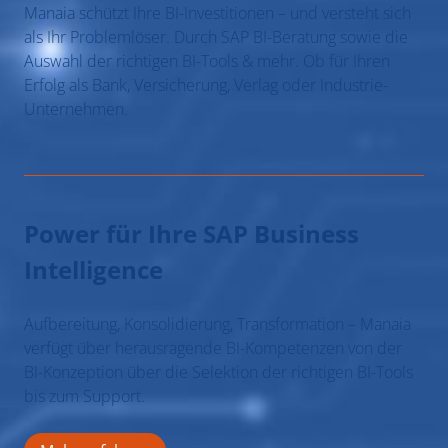
Manaia schützt Ihre BI-Investitionen – und versteht sich
als Ihr Problemlöser. Durch SAP BI-Beratung sowie die
Auswahl der richtigen BI-Tools & mehr. Ob für Ihren
Erfolg als Bank, Versicherung, Verlag oder Industrie-
Unternehmen.
Power für Ihre SAP Business
Intelligence
Aufbereitung, Konsolidierung, Transformation – Manaia
verfügt über herausragende BI-Kompetenzen von der
BI-Konzeption über die Selektion der richtigen BI-Tools
bis zum Support.