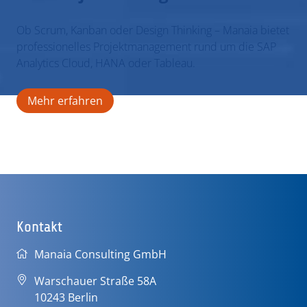
ÜBER UNS
Ob Scrum, Kanban oder Design Thinking – Manaia bietet
professionelles Projektmanagement rund um die SAP
KARRIERE
Analytics Cloud, HANA oder Tableau.
Mehr erfahren
KONTAKT
Kontakt
Manaia Consulting GmbH
Warschauer Straße 58A
10243 Berlin