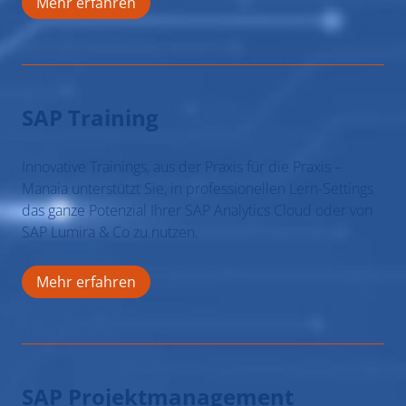
Mehr erfahren
SAP Training
Innovative Trainings, aus der Praxis für die Praxis –
LEISTUNGEN
Manaia unterstützt Sie, in professionellen Lern-Settings
das ganze Potenzial Ihrer SAP Analytics Cloud oder von
SAP Lumira & Co zu nutzen.
BUSINESS INTELLIGENCE
Mehr erfahren
SAP TRAINING
PROJEKTMANAGEMENT
SAP Projektmanagement